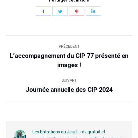
Partager
Partager
Partager
Partager
sur
sur
sur
sur
Facebook
Twitter
Pinterest
LinkedIn
Navigation
PRÉCÉDENT
article
L’accompagnement du CIP 77 présenté en
Article
images !
précédent
:
SUIVANT
Journée annuelle des CIP 2024
Article
suivant
:
Les Entretiens du Jeudi : rdv gratuit et